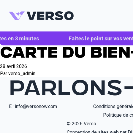
Skip to content
tes en 3 minutes
Faites le point sur vos ven
Carte du bie
28 avril 2026
Par
verso_admin
PARLONS
E :
info@versonow.com
Conditions générale
Politique de co
© 2026 Verso
Conception de sites web par
Di