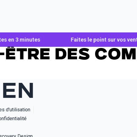
tes en 3 minutes
Faites le point sur vos ven
n-être des co
-EN
s d'utilisation
nfidentialité
(s'ouvre dans un nouvel onglet)
scovery Design